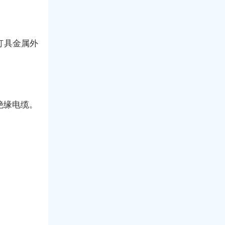
灯具金属外
绝缘电缆。