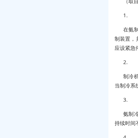
（取自
1.
在氨
制装置，
应设紧急
2.
制冷
当制冷系
3.
氨制
持续时间不
4.