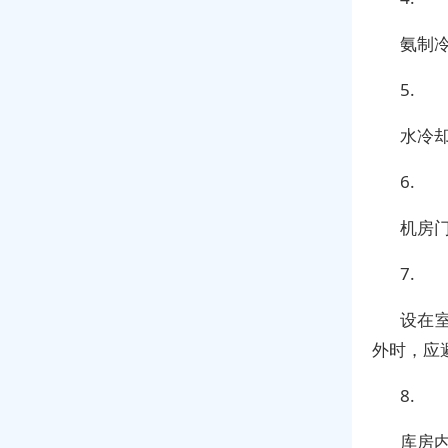
氨制
5.
水冷
6.
机房
7.
设在
外时，应
8.
库房