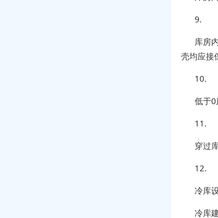
9.
库房
壳均应接
10.
低于
11.
穿过
12.
冷库
冷库