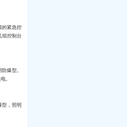
源的紧急控
机组控制台
用防爆型。
供电。
爆型，照明