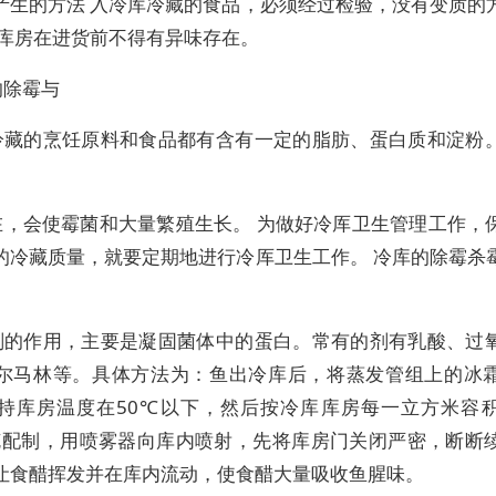
产生的方法 入冷库冷藏的食品，必须经过检验，没有变质的
库库房在进货前不得有异味存在。
的除霉与
冷藏的烹饪原料和食品都有含有一定的脂肪、蛋白质和淀粉
在，会使霉菌和大量繁殖生长。 为做好冷厍卫生管理工作，
的冷藏质量，就要定期地进行冷厍卫生工作。 冷库的除霉杀
。
剂的作用，主要是凝固菌体中的蛋白。常有的剂有乳酸、过
尔马林等。具体方法为：鱼出冷库后，将蒸发管组上的冰
持库房温度在50℃以下，然后按冷库库房每一立方米容
00克配制，用喷雾器向库内喷射，先将库房门关闭严密，断断
让食醋挥发并在库内流动，使食醋大量吸收鱼腥味。