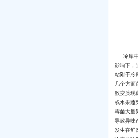
冷库
影响下，
粘附于冷
几个方面
败变质现
或水果蔬
霉菌大量
导致异味
发生在鲜