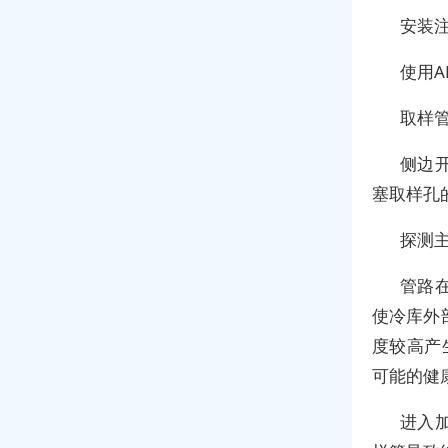
安装
使用A
取样
侧边
塞取样孔
探测
管路
使冷库外
度较高产生
可能的健
进入