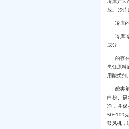
冷库异味
放。 冷
冷库
冷库
成分
的存
烹饪原料
用酸类剂
酸类
白粉、福
净，并保
50~1
鼓风机，