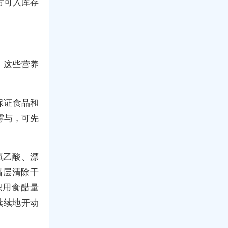
方可入库存
。这些营养
保证食品和
霉与，可先
氧乙酸、漂
霜层清除干
积用食醋量
续续地开动