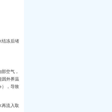
。
水结冻后堵
内部空气，
能因外界温
le），导致
水再流入取