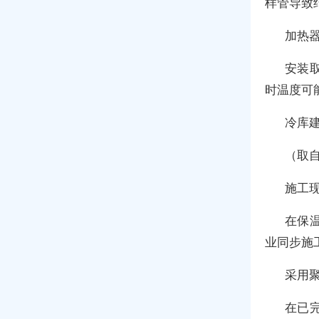
样管导致
加热
安装
时温度可
冷库
（取自
施工
在保
业同步施
采用
在已