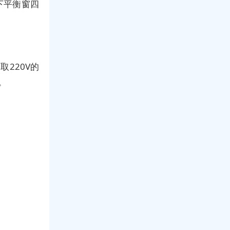
下平衡窗四
220V的
。