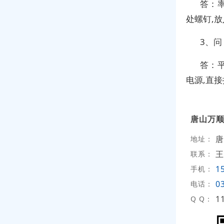
答：
处螺钉,
3、
答：平
电源,直
唐山万
唐
地址：
王
联系：
1
手机：
0
电话：
1
Q Q：