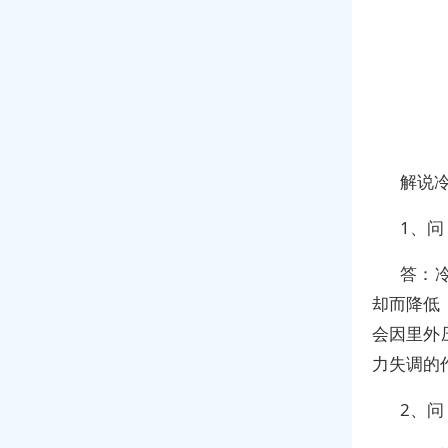
解说
1、
答：
却而降低
会因里外
力失调的
2、