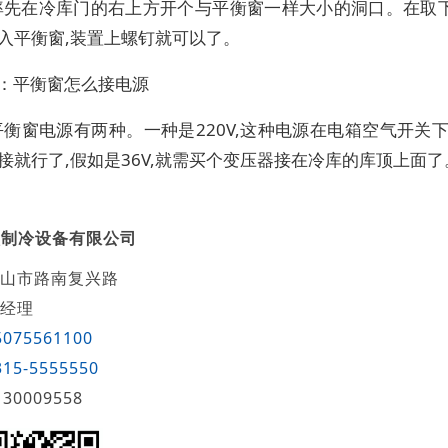
率先在冷库门的右上方开个与平衡窗一样大小的洞口。在取
放入平衡窗,装置上螺钉就可以了。
问：平衡窗怎么接电源
衡窗电源有两种。一种是220V,这种电源在电箱空气开关下取
接接就行了,假如是36V,就需买个变压器接在冷库的库顶上面了
顺制冷设备有限公司
山市路南复兴路
经理
5075561100
315-5555550
130009558